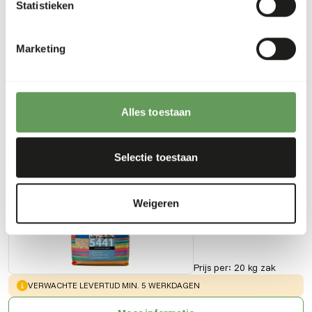
Statistieken
Downloads
Marketing
Productsheet
Alles toestaan
Ook interessant
Selectie toestaan
Sierduivenvoer
GA657
Weigeren
Prijs per
:
20 kg zak
WARNING
:
VERWACHTE LEVERTIJD MIN. 5 WERKDAGEN