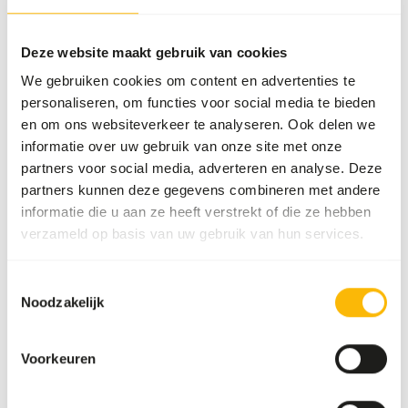
quails, ph, or 5036 quailmixture or 5011/5015 pheasant /
turkey starter pellet or mash,
Deze website maakt gebruik van cookies
• Give chicks daily extra animal protein, sometimes in the
We gebruiken cookies om content en advertenties te
form of 1075 alfastart chicks.
personaliseren, om functies voor social media te bieden
• Make sure there’s always enough grit and stomach gravel.
en om ons websiteverkeer te analyseren. Ook delen we
• Give fresh water daily.
informatie over uw gebruik van onze site met onze
partners voor social media, adverteren en analyse. Deze
partners kunnen deze gegevens combineren met andere
informatie die u aan ze heeft verstrekt of die ze hebben
Over dit product
verzameld op basis van uw gebruik van hun services.
Quailmixture is a complete mixture for small quail species
and roul-rouls.
Toestemmingsselectie
• Varied mixture for adult ornamental birds.
Noodzakelijk
• With grains, broken grains and seeds.
• With stomach gravel for a good grinding function.
Voorkeuren
• Supports digestion.