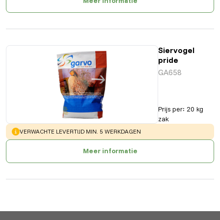
Meer informatie
Siervogel
pride
GA658
Prijs per
:
20 kg
zak
WARNING
:
VERWACHTE LEVERTIJD MIN. 5 WERKDAGEN
Meer informatie