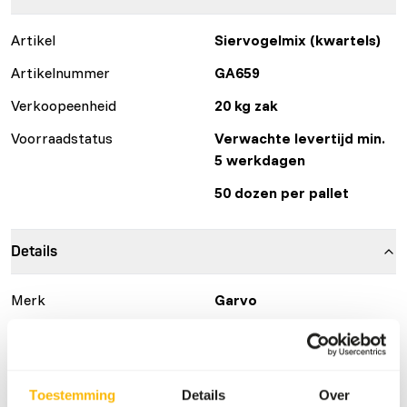
Artikel
Siervogelmix (kwartels)
Artikelnummer
GA659
Verkoopeenheid
20 kg zak
Voorraadstatus
Verwachte levertijd min.
5 werkdagen
50 dozen per pallet
Details
Merk
Garvo
Voedingsadvies
Toestemming
Details
Over
• Feed all year round 826 fancy poultry pride partridges,