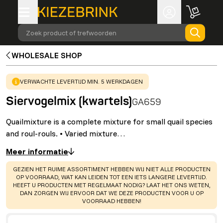
Zoek product of trefwoorden
WHOLESALE SHOP
WARNING
:
VERWACHTE LEVERTIJD MIN. 5 WERKDAGEN
Siervogelmix (kwartels)
GA659
Quailmixture is a complete mixture for small quail species
and roul-rouls. • Varied mixture…
Meer informatie
WARNING
:
GEZIEN HET RUIME ASSORTIMENT HEBBEN WIJ NIET ALLE PRODUCTEN
OP VOORRAAD, WAT KAN LEIDEN TOT EEN IETS LANGERE LEVERTIJD.
HEEFT U PRODUCTEN MET REGELMAAT NODIG? LAAT HET ONS WETEN,
DAN ZORGEN WIJ ERVOOR DAT WE DEZE PRODUCTEN VOOR U OP
VOORRAAD HEBBEN!