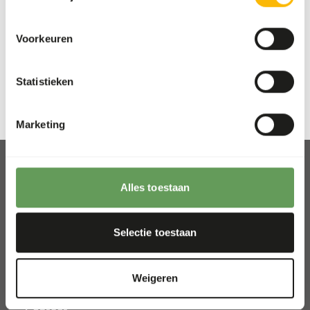
Details
Voorkeuren
Merk
Kiezebrink
Statistieken
Marketing
Alles toestaan
Afhalen en bezorgen
Selectie toestaan
Locaties
Nieuws
Weigeren
Goede doelen
Contact