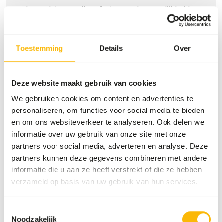
veel voordelen: sneller afrekenen, de mogelijkheid om
meerdere adressen te registreren, je bestellingen te
volgen en meer.
Toestemming
Details
Over
Inloggen
Account aanmaken
Deze website maakt gebruik van cookies
Specificaties
We gebruiken cookies om content en advertenties te
personaliseren, om functies voor social media te bieden
Algemeen
en om ons websiteverkeer te analyseren. Ook delen we
informatie over uw gebruik van onze site met onze
Artikel
Toeslag kleur muizen
partners voor social media, adverteren en analyse. Deze
(wit)
partners kunnen deze gegevens combineren met andere
informatie die u aan ze heeft verstrekt of die ze hebben
Artikelnummer
70296
verzameld op basis van uw gebruik van hun services.
Verkoopeenheid
per kg
Toestemmingsselectie
Voorraadstatus
Uit voorraad leverbaar
Noodzakelijk