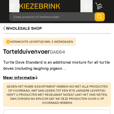
Zoek product of trefwoorden
WHOLESALE SHOP
WARNING
:
VERWACHTE LEVERTIJD MIN. 5 WERKDAGEN
Tortelduivenvoer
GA664
Turtle Dove Standard is an additional mixture for all turtle
doves (including laughing pigeon…
Meer informatie
WARNING
:
GEZIEN HET RUIME ASSORTIMENT HEBBEN WIJ NIET ALLE PRODUCTEN
OP VOORRAAD, WAT KAN LEIDEN TOT EEN IETS LANGERE LEVERTIJD.
HEEFT U PRODUCTEN MET REGELMAAT NODIG? LAAT HET ONS WETEN,
DAN ZORGEN WIJ ERVOOR DAT WE DEZE PRODUCTEN VOOR U OP
VOORRAAD HEBBEN!