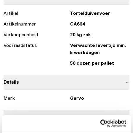
Artikel
Tortelduivenvoer
Artikelnummer
GA664
Verkoopeenheid
20 kg zak
Voorraadstatus
Verwachte levertijd min.
5 werkdagen
50 dozen per pallet
Details
Merk
Garvo
Voedingsadvies
• Give as needed 3862 solution 2, 3864 solution or 9508