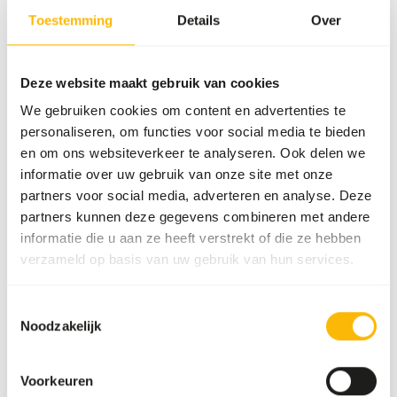
garvocyme (with exception of the 900-series)
Toestemming
Details
Over
• Give during the breeding season: a handful of 3865
solution junior onto 1 kg feed made moist with some
Deze website maakt gebruik van cookies
linseed oil; extra calcium/proteins in the form of, for
example, 9518 garvocalcium 1x per 2 days (the rest of the
We gebruiken cookies om content en advertenties te
year 1x per week); extra 5512 mixed pigeon grit 5.
personaliseren, om functies voor social media te bieden
• Give under specific conditions 9521 garvo intestine
en om ons websiteverkeer te analyseren. Ook delen we
improver.
informatie over uw gebruik van onze site met onze
• Make sure there’s always 5512 mixed pigeon grit 5 (with
partners voor social media, adverteren en analyse. Deze
aniseed) on the loft.
partners kunnen deze gegevens combineren met andere
• Give fresh water daily.
informatie die u aan ze heeft verstrekt of die ze hebben
verzameld op basis van uw gebruik van hun services.
Toestemmingsselectie
Over dit product
Noodzakelijk
Turtle Dove Standard is an additional mixture for all turtle
doves (including laughing pigeon and original pigeon).
Voorkeuren