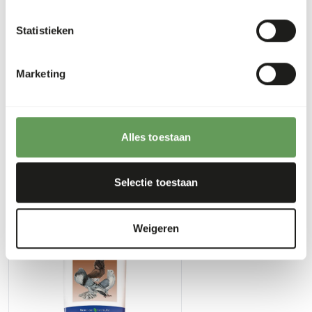
• With grains and seeds.
• Supplement with solution for optimal condition.
Statistieken
Marketing
Downloads
Productsheet
Alles toestaan
Ook interessant
Selectie toestaan
Tortelduivenvoer
Weigeren
AB481