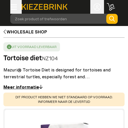
Zoek product of trefwoorden
WHOLESALE SHOP
SUCCESS
:
UIT VOORRAAD LEVERBAAR
Tortoise diet
NZ104
Mazuri® Tortoise Diet is designed for tortoises and
terrestrial turtles, especially forest and…
Meer informatie
WARNING
:
DIT PRODUCT HEBBEN WE NIET STANDAARD OP VOORRAAD.
INFORMEER NAAR DE LEVERTIJD