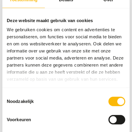
Artikelnummer
NZ104
Verkoopeenheid
11,3 kg zak
Deze website maakt gebruik van cookies
We gebruiken cookies om content en advertenties te
Voorraadstatus
Uit voorraad leverbaar
personaliseren, om functies voor social media te bieden
en om ons websiteverkeer te analyseren. Ook delen we
Details
informatie over uw gebruik van onze site met onze
partners voor social media, adverteren en analyse. Deze
Maat
12.7 x 19.05 mm
partners kunnen deze gegevens combineren met andere
informatie die u aan ze heeft verstrekt of die ze hebben
Merk
Mazuri
verzameld op basis van uw gebruik van hun services.
Voedingsadvies
Toestemmingsselectie
Noodzakelijk
Feed approximately 1-4% of body weight.
Voorkeuren