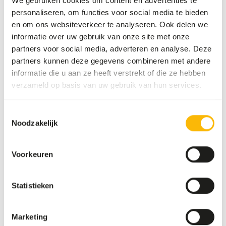
We gebruiken cookies om content en advertenties te
personaliseren, om functies voor social media te bieden
en om ons websiteverkeer te analyseren. Ook delen we
Sollicitatieformulier
informatie over uw gebruik van onze site met onze
partners voor social media, adverteren en analyse. Deze
Vacature
partners kunnen deze gegevens combineren met andere
informatie die u aan ze heeft verstrekt of die ze hebben
verzameld op basis van uw gebruik van hun services.
(verplicht)
Naam
*
Toestemmingsselectie
Noodzakelijk
(verplicht)
E-mailadres
*
Voorkeuren
Statistieken
(verplicht)
Telefoonnummer
*
Marketing