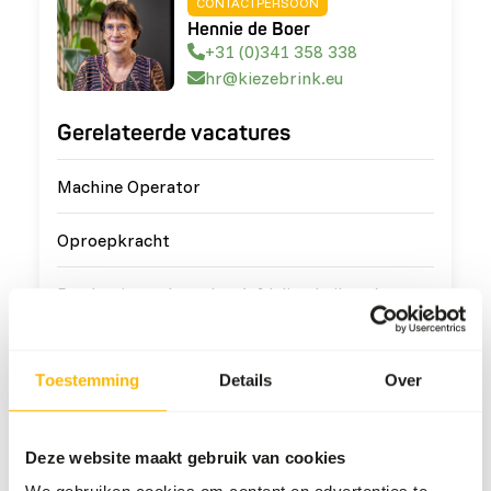
CONTACTPERSOON
Hennie de Boer
+31 (0)341 358 338
hr@kiezebrink.eu
Gerelateerde vacatures
Machine Operator
Oproepkracht
Productie medewerker (afdeling kuikens)
Oproep chauffeur
Toestemming
Details
Over
Bekijk alle vacatures
Deze website maakt gebruik van cookies