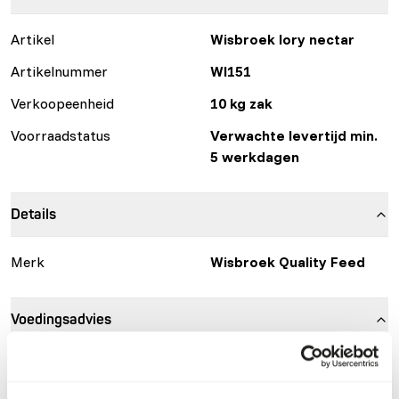
Artikel
Wisbroek lory nectar
Artikelnummer
WI151
Verkoopeenheid
10 kg zak
Voorraadstatus
Verwachte levertijd min.
5 werkdagen
Details
Merk
Wisbroek Quality Feed
Voedingsadvies
Mix 10 grams (1 heaped scoop) of Wisbroek Lory Nectar
with 100 ml of water. Let it sit for 2 minutes and then mix