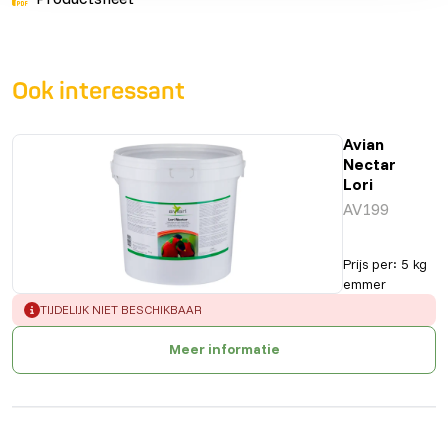
Ook interessant
Avian
Nectar
Lori
AV199
Prijs per
:
5 kg
emmer
ERROR
:
TIJDELIJK NIET BESCHIKBAAR
Meer informatie