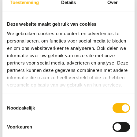
Toestemming
Details
Over
again. Continue mixing until a smooth gel-like consistency
forms. Provide fresh Lory Nectar daily. Prepared nectar
has a shelf life of 24 hours.
Deze website maakt gebruik van cookies
We gebruiken cookies om content en advertenties te
personaliseren, om functies voor social media te bieden
Over dit product
en om ons websiteverkeer te analyseren. Ook delen we
informatie over uw gebruik van onze site met onze
Optimal support for colorful and healthy nectar birds
partners voor social media, adverteren en analyse. Deze
Lories and hanging parakeets are nectar-eating birds. In
partners kunnen deze gegevens combineren met andere
the wild, they live on nectar, pollen, and soft fruits. In
informatie die u aan ze heeft verstrekt of die ze hebben
captivity, they therefore need a bird nectar that mimics
verzameld op basis van uw gebruik van hun services.
their natural diet. Wisbroek Lory Nectar is a carefully
formulated food that meets this need. It contains
Toestemmingsselectie
everything lories need to stay healthy, active, and colorful.
Noodzakelijk
This nectar is enriched with spirulina, a natural colorant
known for its nutritious properties. Spirulina strengthens
the immune system, slows nectar spoilage, and promotes
Voorkeuren
bright, colorful feathers. Mixing 10 grams of powder with