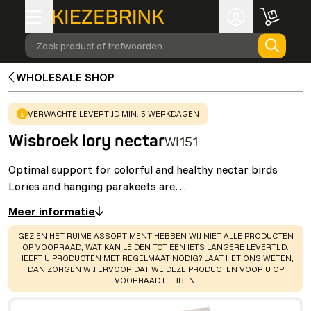
Zoek product of trefwoorden
WHOLESALE SHOP
WARNING
:
VERWACHTE LEVERTIJD MIN. 5 WERKDAGEN
Wisbroek lory nectar
WI151
Optimal support for colorful and healthy nectar birds
Lories and hanging parakeets are…
Meer informatie
WARNING
:
GEZIEN HET RUIME ASSORTIMENT HEBBEN WIJ NIET ALLE PRODUCTEN
OP VOORRAAD, WAT KAN LEIDEN TOT EEN IETS LANGERE LEVERTIJD.
HEEFT U PRODUCTEN MET REGELMAAT NODIG? LAAT HET ONS WETEN,
DAN ZORGEN WIJ ERVOOR DAT WE DEZE PRODUCTEN VOOR U OP
VOORRAAD HEBBEN!