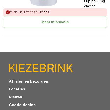
Prijs per
:
5 kg
emmer
ERROR
:
TIJDELIJK NIET BESCHIKBAAR
Meer informatie
Afhalen en bezorgen
Locaties
Nieuws
Goede doelen