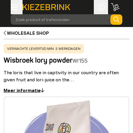
Zoek product of trefwoorden
WHOLESALE SHOP
WARNING
:
VERWACHTE LEVERTIJD MIN. 5 WERKDAGEN
Wisbroek lory powder
WI155
The loris that live in captivity in our country are often
given fruit and lori-juice on the…
Meer informatie