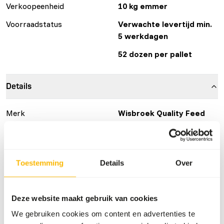
Verkoopeenheid
10 kg emmer
Voorraadstatus
Verwachte levertijd min.
5 werkdagen
52 dozen per pallet
Details
Merk
Wisbroek Quality Feed
Voedingsadvies
Toestemming
Details
Over
To get your birds used to Wisbroek Lory Powder, we
recommend first mixing it with water and making a thick
porridge of it. Another possibility is to sprinkle the
Deze website maakt gebruik van cookies
powder on fresh fruit.
We gebruiken cookies om content en advertenties te
Next to the porridge or fruit, place a bowl with the dry