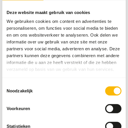
kg
NU104
Deze website maakt gebruik van cookies
We gebruiken cookies om content en advertenties te
personaliseren, om functies voor social media te bieden
Prijs per
:
kg
en om ons websiteverkeer te analyseren. Ook delen we
SUCCESS
:
UIT VOORRAAD LEVERBAAR
informatie over uw gebruik van onze site met onze
Meer informatie
partners voor social media, adverteren en analyse. Deze
partners kunnen deze gegevens combineren met andere
informatie die u aan ze heeft verstrekt of die ze hebben
verzameld op basis van uw gebruik van hun services.
Notenmix
(haz,
Toestemmingsselectie
aman,
Noodzakelijk
pec,
waln)
12,5 kg
Voorkeuren
NU106
Prijs per
:
kg
Statistieken
SUCCESS
:
UIT VOORRAAD LEVERBAAR