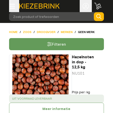
Zoek product of trefwoorden
HOME
/
ZOOS
/
DROOGVOER
/
MERKEN
/
GEEN MERK
Filteren
Hazelnoten
in dop -
12,5 kg
NU101
Prijs per
:
kg
SUCCESS
:
UIT VOORRAAD LEVERBAAR
Meer informatie