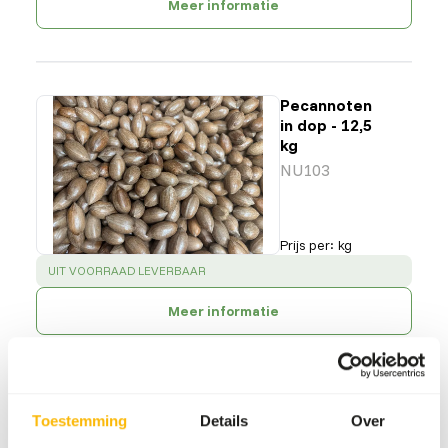
Meer informatie
Pecannoten
in dop - 12,5
kg
NU103
Prijs per
:
kg
SUCCESS
:
UIT VOORRAAD LEVERBAAR
Meer informatie
Pistachnoten
Toestemming
Details
Over
in dop - 12,5