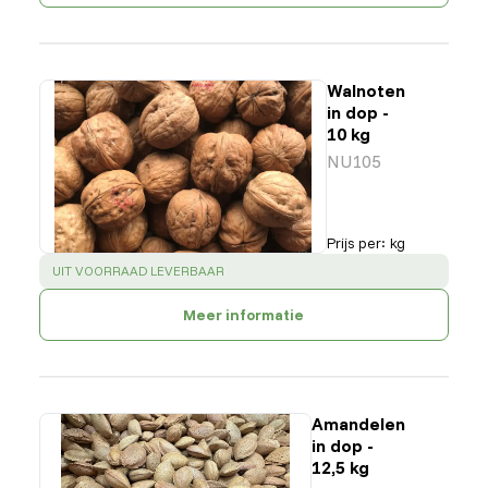
Walnoten
in dop -
10 kg
NU105
Prijs per
:
kg
SUCCESS
:
UIT VOORRAAD LEVERBAAR
Meer informatie
Amandelen
in dop -
12,5 kg