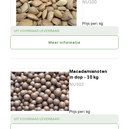
NU100
Prijs per
:
kg
SUCCESS
:
UIT VOORRAAD LEVERBAAR
Meer informatie
Macadamianoten
in dop - 10 kg
NU102
Prijs per
:
kg
SUCCESS
:
UIT VOORRAAD LEVERBAAR