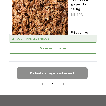
gepeld -
10 kg
NU108
Prijs per
:
kg
SUCCESS
:
UIT VOORRAAD LEVERBAAR
Meer informatie
De laatste pagina is bereikt
1