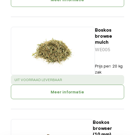
Boskos
browse
mulch
WE005
Prijs per
:
20 kg
zak
SUCCESS
:
UIT VOORRAAD LEVERBAAR
Meer informatie
Boskos
browser
(10 mm)