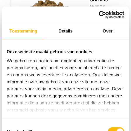
WE006
Prijs per
:
20 kg
zak
Toestemming
Details
Over
SUCCESS
:
UIT VOORRAAD LEVERBAAR
Meer informatie
Deze website maakt gebruik van cookies
We gebruiken cookies om content en advertenties te
personaliseren, om functies voor social media te bieden
en om ons websiteverkeer te analyseren. Ook delen we
Boskos
informatie over uw gebruik van onze site met onze
Browser
(6 mm)
partners voor social media, adverteren en analyse. Deze
WE008
partners kunnen deze gegevens combineren met andere
informatie die u aan ze heeft verstrekt of die ze hebben
verzameld op basis van uw gebruik van hun services.
Prijs per
:
20 kg
zak
SUCCESS
:
UIT VOORRAAD LEVERBAAR
Toestemmingsselectie