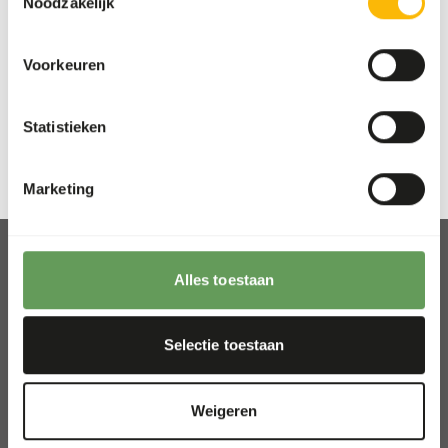
Noodzakelijk
Meer informatie
Voorkeuren
De laatste pagina is bereikt
Statistieken
1
Marketing
Alles toestaan
Afhalen en bezorgen
Selectie toestaan
Locaties
Nieuws
Weigeren
Goede doelen