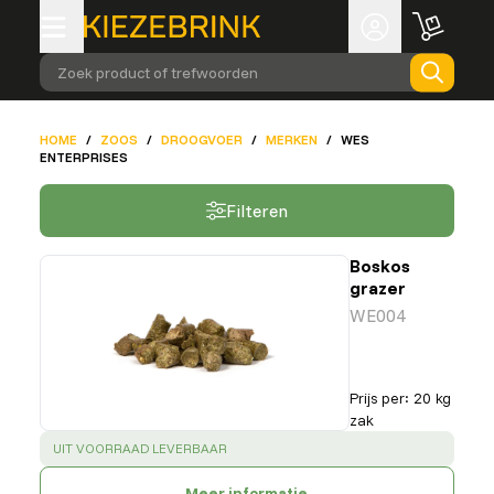
Zoek product of trefwoorden
HOME
/
ZOOS
/
DROOGVOER
/
MERKEN
/
WES
ENTERPRISES
Filteren
Boskos
grazer
WE004
Prijs per
:
20 kg
zak
SUCCESS
:
UIT VOORRAAD LEVERBAAR
Meer informatie