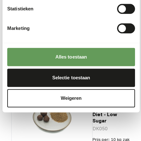
Tamarin &
marmoset
Statistieken
diet - low
sugar
DK046
Marketing
Prijs per
:
3 kg
emmer
SUCCESS
:
UIT VOORRAAD LEVERBAAR
Alles toestaan
Meer informatie
Selectie toestaan
DK
Weigeren
Tamarin &
Marmoset
Diet - Low
Sugar
DK050
Prijs per
:
10 kg zak