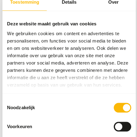
Toestemming
Details
Over
Meer informatie
Deze website maakt gebruik van cookies
We gebruiken cookies om content en advertenties te
DK
personaliseren, om functies voor social media te bieden
Tamarin &
en om ons websiteverkeer te analyseren. Ook delen we
marmoset
informatie over uw gebruik van onze site met onze
diet
partners voor social media, adverteren en analyse. Deze
DK019
partners kunnen deze gegevens combineren met andere
informatie die u aan ze heeft verstrekt of die ze hebben
Prijs per
:
10 kg zak
verzameld op basis van uw gebruik van hun services.
SUCCESS
:
UIT VOORRAAD LEVERBAAR
Toestemmingsselectie
Meer informatie
Noodzakelijk
Voorkeuren
DK