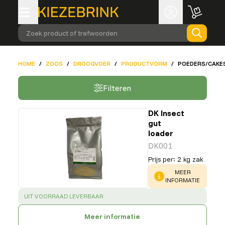
Zoek product of trefwoorden
HOME
/
ZOOS
/
DROOGVOER
/
PRODUCTVORM
/
POEDERS/CAKE
Filteren
DK Insect
gut
loader
DK001
Prijs per
:
2 kg zak
WARNING
:
MEER
INFORMATIE
SUCCESS
:
UIT VOORRAAD LEVERBAAR
Meer informatie