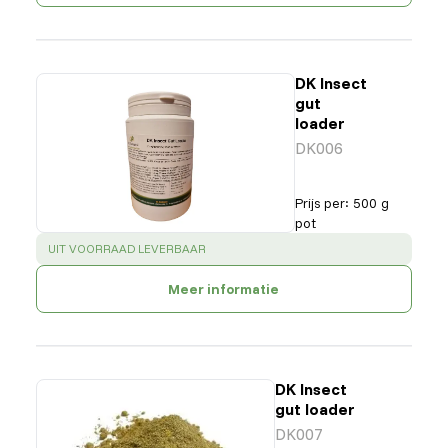
DK Insect
gut
loader
DK006
Prijs per
:
500 g
pot
SUCCESS
:
UIT VOORRAAD LEVERBAAR
Meer informatie
DK Insect
gut loader
DK007