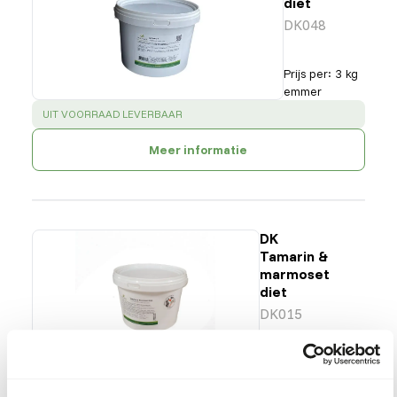
diet
DK048
Prijs per
:
3 kg
emmer
SUCCESS
:
UIT VOORRAAD LEVERBAAR
Meer informatie
DK
Tamarin &
marmoset
diet
DK015
Prijs per
:
3 kg
emmer
SUCCESS
:
UIT VOORRAAD LEVERBAAR