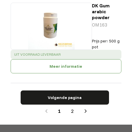
DK Gum
arabic
powder
OM163
Prijs per
:
500 g
pot
SUCCESS
:
UIT VOORRAAD LEVERBAAR
Meer informatie
Volgende pagina
1
2
Next