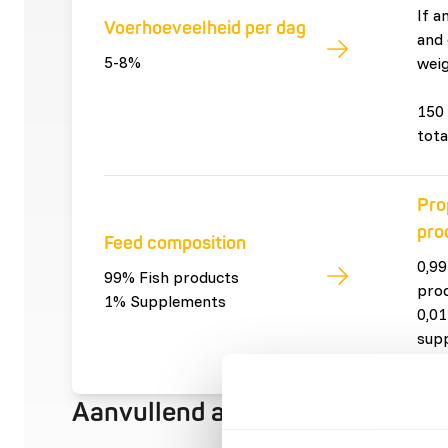
If a
Voerhoeveelheid per dag
and 
5-8%
weig
150 
tota
Pro
pro
Feed composition
0,99
99% Fish products
pro
1% Supplements
0,01
sup
Aanvullend advies