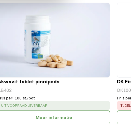
Akwavit tablet pinnipeds
DK Fi
AB402
DK100
rijs per
:
100 st./pot
Prijs pe
SUCCESS
:
ERRO
UIT VOORRAAD LEVERBAAR
TIJDE
Meer informatie