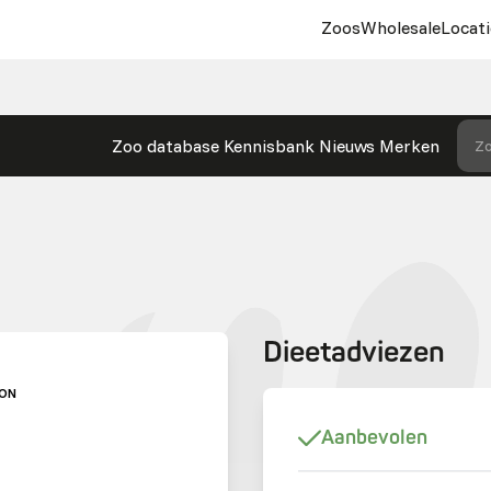
Zoos
Wholesale
Locati
Zoo database
Kennisbank
Nieuws
Merken
Zo
Dieetadviezen
ION
Aanbevolen