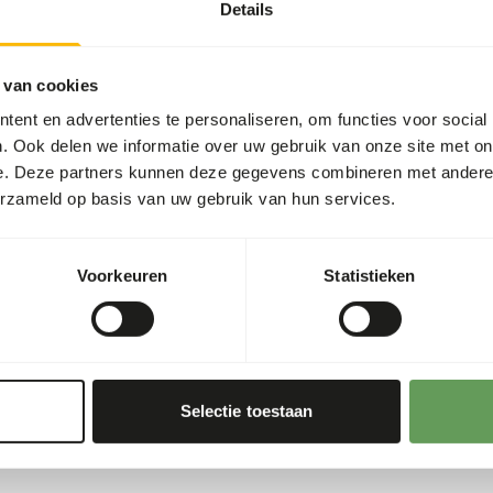
t two feeding moments per
Details
 van cookies
he appropriate dosage that
ent en advertenties te personaliseren, om functies voor social
. Ook delen we informatie over uw gebruik van onze site met on
s and they should be fed
e. Deze partners kunnen deze gegevens combineren met andere i
erzameld op basis van uw gebruik van hun services.
ith frozen fish, large fish
e about feed enrichment
Voorkeuren
Statistieken
Selectie toestaan