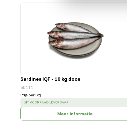
Sardines IQF - 10 kg doos
50111
Prijs per
:
kg
SUCCESS
:
UIT VOORRAAD LEVERBAAR
Meer informatie