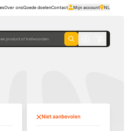
es
Over ons
Goede doelen
Contact
Mijn account
NL
ek product of trefwoorden
Niet aanbevolen