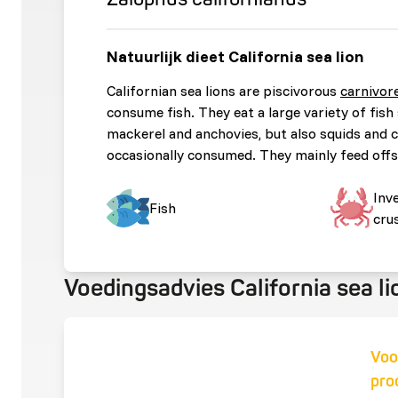
Natuurlijk dieet California sea lion
Californian sea lions are piscivorous
carnivor
consume fish. They eat a large variety of fish
mackerel and anchovies, but also squids and 
occasionally consumed. They mainly feed offsh
Inv
Fish
cru
Voedingsadvies California sea li
Voo
pro