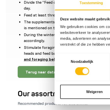
Divide the “Feed quantity per day” over at leas
Toestemming
day.
Feed at least three different species of fish.
Deze website maakt gebruik
The supplements should be given according to t
We gebruiken cookies om cont
is mentioned on the labelling.
websiteverkeer te analyseren
During the winter, the daily food intake increase
media, adverteren en analys
accordingly.
verstrekt of die ze hebben v
Stimulate foraging behaviour by using ice cubes w
heads and feed balls stuffed with fish (
read mor
Toestemmingsselectie
and foraging behaviour
).
Noodzakelijk
Terug naar database
Our assortment
Weigeren
Recommended products for this animal