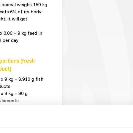
n animal weighs 150 kg
eats 6% of its body
ht, it will get
x 0,06 = 9 kg feed in
l per day
portions (fresh
duct)
 x 9 kg = 8.910 g fish
ducts
 x 9 kg = 90 g
plements