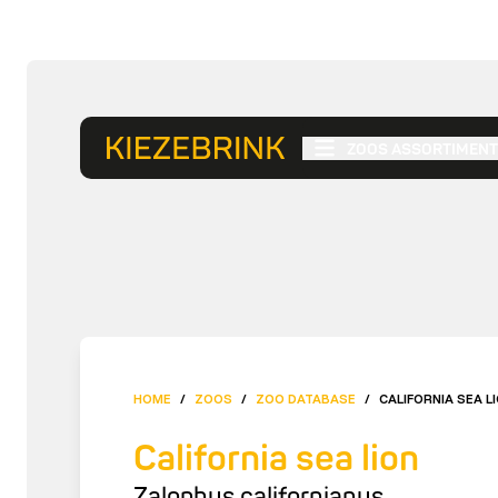
ZOOS ASSORTIMENT
HOME
/
ZOOS
/
ZOO DATABASE
/
CALIFORNIA SEA L
California sea lion
Zalophus californianus