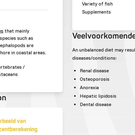
Variety of fish
Supplements
es
that mainly
Veelvoorkomende
 species such as
cephalopods are
An unbalanced diet may resu
ore in coastal areas.
diseases/conditions:
ertebrates /
Renal disease
staceans
Osteoporosis
Anorexia
Hepatic lipidosis
on
Dental disease
rbeeld van
centberekening