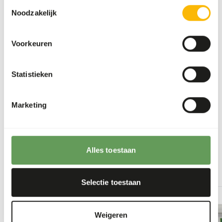
To promote the oral health, it is important to
Toestemmingsselectie
Noodzakelijk
offer the soft food first and then the hard food
such as bones and skin.
Stimulate foraging behaviour by hanging,
Voorkeuren
stacking or hiding the feed. For instance by
feeding large bones, frozen food or placement
Statistieken
in food puzzles (
read more about feed
enrichment and foraging behaviour
).
Marketing
Terug naar database
Alles toestaan
Our assortment
Recommended products for this animal
Selectie toestaan
Geitenbokjes
- cat. 2 - 2-4
kg bulk
Weigeren