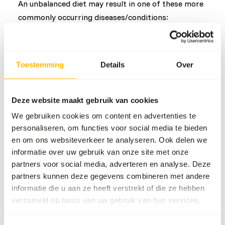
An unbalanced diet may result in one of these more
commonly occurring diseases/conditions:
Thiamine Deficiency
Hypovitaminosis A
Toestemming
Details
Over
Secondary alimentary hyperparathyroidism
Deze website maakt gebruik van cookies
Aanvullend advies
We gebruiken cookies om content en advertenties te
Divide the “Feed quantity per day” over at least
personaliseren, om functies voor social media te bieden
one feeding moment per day.
en om ons websiteverkeer te analyseren. Ook delen we
Include at least one fasting day per week and
informatie over uw gebruik van onze site met onze
slightly increase the diet portion on the day
partners voor social media, adverteren en analyse. Deze
before.
partners kunnen deze gegevens combineren met andere
The supplements should be given according to
informatie die u aan ze heeft verstrekt of die ze hebben
the appropriate dosage that is mentioned on
verzameld op basis van uw gebruik van hun services.
the labelling.