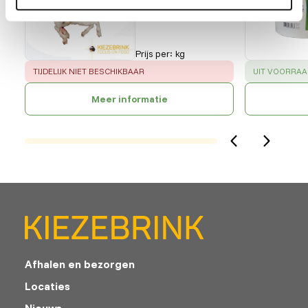
40420
Prijs per
:
kg
ERROR
:
SUCCESS
:
TIJDELIJK NIET BESCHIKBAAR
UIT VOORRAA
Meer informatie
Afhalen en bezorgen
Locaties
Nieuws