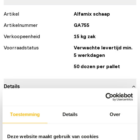
Artikel
Alfamix schaap
Artikelnummer
GA755
Verkoopeenheid
15 kg zak
Voorraadstatus
Verwachte levertijd min.
5 werkdagen
50 dozen per pallet
Details
Merk
Garvo
Toestemming
Details
Over
Voedingsadvies
Deze website maakt gebruik van cookies
Garvo’s feeding guidelines are an indication. For the