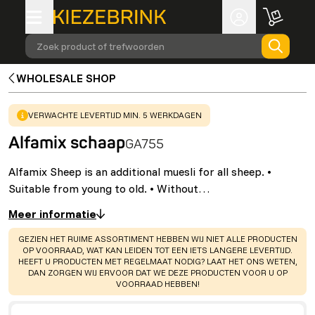
Zoek product of trefwoorden
WHOLESALE SHOP
WARNING
:
VERWACHTE LEVERTIJD MIN. 5 WERKDAGEN
Alfamix schaap
GA755
Alfamix Sheep is an additional muesli for all sheep. •
Suitable from young to old. • Without…
Meer informatie
WARNING
:
GEZIEN HET RUIME ASSORTIMENT HEBBEN WIJ NIET ALLE PRODUCTEN
OP VOORRAAD, WAT KAN LEIDEN TOT EEN IETS LANGERE LEVERTIJD.
HEEFT U PRODUCTEN MET REGELMAAT NODIG? LAAT HET ONS WETEN,
DAN ZORGEN WIJ ERVOOR DAT WE DEZE PRODUCTEN VOOR U OP
VOORRAAD HEBBEN!