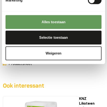
Marketing
Alfamix Sheep is an additional muesli for all sheep. •
Suitable from young to old. • Without added copper. • For
healthy hoof quality and a beautiful wool structure. •
Alles toestaan
Stimulates chewing for healthy digestion. • For a carefree
pregnancy and lactation period.
Selectie toestaan
Downloads
Weigeren
Productsheet
Ook interessant
KNZ
Liksteen