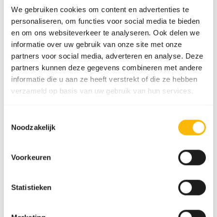
We gebruiken cookies om content en advertenties te
amount of feed the animals need, consider their condition
personaliseren, om functies voor social media te bieden
and the ambient temperature. • During the summer,
en om ons websiteverkeer te analyseren. Ook delen we
supplement with 200 g per day in order to fulfil the
informatie over uw gebruik van onze site met onze
minimal needs for minerals and vitamins. • Give ewes,
partners voor social media, adverteren en analyse. Deze
beginning from 6 weeks before breeding, some extra
partners kunnen deze gegevens combineren met andere
handfuls of 5073 sheep pellet basic (5mm) or 5071 sheep
informatie die u aan ze heeft verstrekt of die ze hebben
pellet. This contributes to optimal hormone housekeeping
verzameld op basis van uw gebruik van hun services.
and better fertility. • Supplement only during the first 12
weeks of gestation if the ambient temperature or too-
little roughage supply require so. • After the first 12 weeks
Toestemmingsselectie
give some more concentrates. • Build up gradually the
Noodzakelijk
amount of 1015 alfamix sheep or 5071 sheep pellet to a
maximum of 1 kg per day and give unlimited hay • Make
Voorkeuren
sure there’s always enough fresh water and roughage.
Statistieken
Over dit product