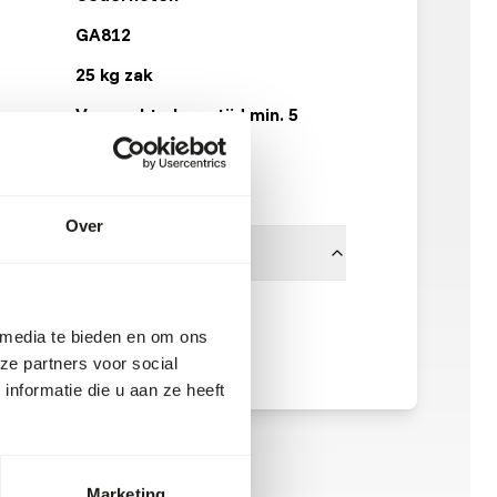
GA812
25 kg zak
Verwachte levertijd min. 5
werkdagen
50 dozen per pallet
Over
Garvo
 media te bieden en om ons
ze partners voor social
nformatie die u aan ze heeft
Marketing