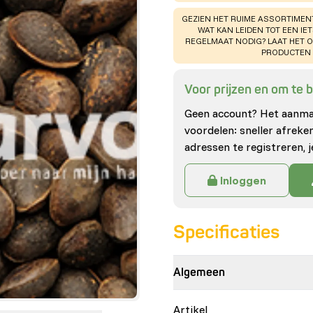
WARNING
:
GEZIEN HET RUIME ASSORTIMEN
WAT KAN LEIDEN TOT EEN IE
REGELMAAT NODIG? LAAT HET 
PRODUCTEN 
Voor prijzen en om te be
Geen account? Het aanmak
voordelen: sneller afrek
adressen te registreren, j
Inloggen
Specificaties
Algemeen
Artikel