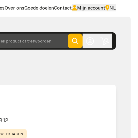
es
Over ons
Goede doelen
Contact
Mijn account
NL
ek product of trefwoorden
812
5 WERKDAGEN