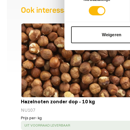
Ook interessant
Weigeren
Hazelnoten zonder dop - 10 kg
NU107
Prijs per
:
kg
SUCCESS
:
UIT VOORRAAD LEVERBAAR