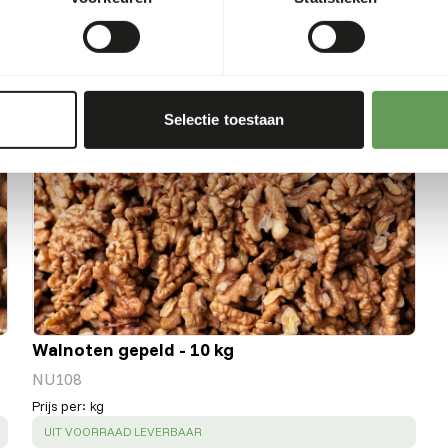
Selectie toestaan
Walnoten gepeld - 10 kg
NU108
Prijs per
:
kg
SUCCESS
:
UIT VOORRAAD LEVERBAAR