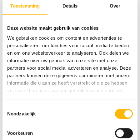
Merk
Kasper Faunafood
Toestemming
Details
Over
Voedingsadvies
Deze website maakt gebruik van cookies
We gebruiken cookies om content en advertenties te
• The amount of concentrate feed to be provided depends
personaliseren, om functies voor social media te bieden
on the forage ration and the weight of the animals.
en om ons websiteverkeer te analyseren. Ook delen we
• Use the condition of the animals as a guide when feeding.
informatie over uw gebruik van onze site met onze
• Always ensure an adequate supply of fresh and clean
partners voor social media, adverteren en analyse. Deze
drinking water.
partners kunnen deze gegevens combineren met andere
• During frost and snow, provide extra concentrate feed +
informatie die u aan ze heeft verstrekt of die ze hebben
roughage to animals kept outdoors.
verzameld op basis van uw gebruik van hun services.
Toestemmingsselectie
Noodzakelijk
Over dit product
Goat Feed pellets is a complementary feed for goats,
Voorkeuren
which contains all the essential nutrients to ensure proper