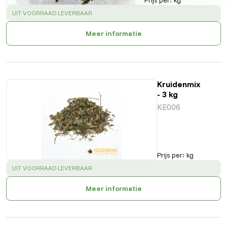
Prijs per
:
kg
SUCCESS
:
UIT VOORRAAD LEVERBAAR
Meer informatie
Kruidenmix
- 3 kg
KE006
Prijs per
:
kg
SUCCESS
:
UIT VOORRAAD LEVERBAAR
Meer informatie