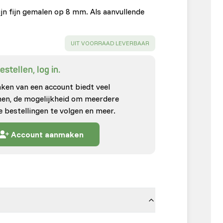
n fijn gemalen op 8 mm. Als aanvullende
SUCCESS
:
UIT VOORRAAD LEVERBAAR
stellen, log in.
en van een account biedt veel
enen, de mogelijkheid om meerdere
e bestellingen te volgen en meer.
Account aanmaken