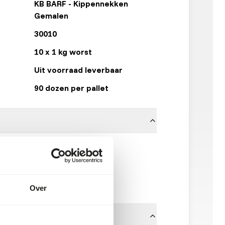
KB BARF - Kippennekken
Gemalen
30010
10 x 1 kg worst
Uit voorraad leverbaar
90 dozen per pallet
100% kippennek
KB RAW
Klik hier
Over