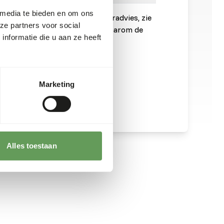
 media te bieden en om ons
onnen is noodzakelijk. Voor voeradvies, zie
ze partners voor social
 is een rauw diervoeder. Houd daarom de
nformatie die u aan ze heeft
t, zie
www.feed-raw-right.eu
.
Marketing
Alles toestaan