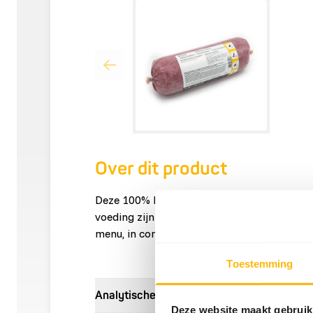
Over dit product
Deze 100% kippennekken zijn fijn gemalen 
voeding zijn ze uitermate geschikt voor ee
menu, in combinatie met spiervlees, organe
Toestemming
Analytische bestanddelen
Deze website maakt gebruik