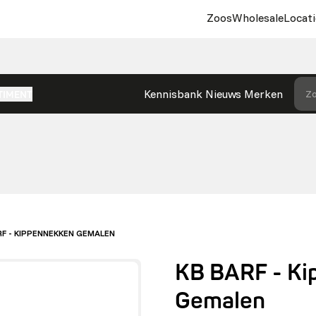
Zoos
Wholesale
Locati
Kennisbank
Nieuws
Merken
Zo
TIMENT
RF - KIPPENNEKKEN GEMALEN
KB BARF - Ki
Gemalen