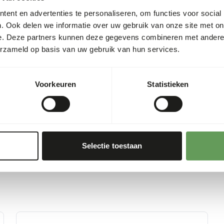
ent en advertenties te personaliseren, om functies voor social
s
4%
Let op: Variatie met eiwitbr
. Ook delen we informatie over uw gebruik van onze site met on
www.kbraw.eu
. Dit product
1,40%
e. Deze partners kunnen deze gegevens combineren met andere i
hygiënevoorschriften in ach
erzameld op basis van uw gebruik van hun services.
0,60%
119
00 g)
Voorkeuren
Statistieken
Selectie toestaan