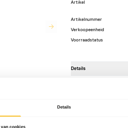
Artikel
Artikelnummer
Verkoopeenheid
Voorraadstatus
Details
op 8 mm. Als aanvullende
Samenstelling
n zelf samengesteld BARF-
Merk
n en ander bevleesd bot.
Meer informatie
Details
Voedingsadvies
 van cookies