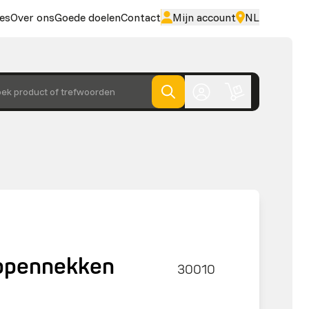
es
Over ons
Goede doelen
Contact
Mijn account
NL
ek product of trefwoorden
ppennekken
30010