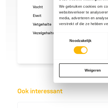
We gebruiken cookies om cont
Vocht
73%
Ruwe a
websiteverkeer te analyseren
Eiwit
15%
Calcium
media, adverteren en analys
verstrekt of die ze hebben v
Vetgehalte
7%
Fosfor
Vezelgehalte
0%
Energie
Toestemmingsselectie
(kcal/1
Noodzakelijk
Weigeren
Ook interessant