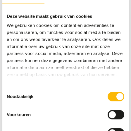
Voedingsadvies
Deze website maakt gebruik van cookies
Dit product is een rauw diervoeder. Houd daarom de
We gebruiken cookies om content en advertenties te
hygiënevoorschriften in acht, zie
www.feed-raw-right.eu
.
personaliseren, om functies voor social media te bieden
en om ons websiteverkeer te analyseren. Ook delen we
informatie over uw gebruik van onze site met onze
partners voor social media, adverteren en analyse. Deze
Over dit product
partners kunnen deze gegevens combineren met andere
informatie die u aan ze heeft verstrekt of die ze hebben
Meer informatie kunt u vinden op
www.kbraw.eu
.
verzameld op basis van uw gebruik van hun services.
Toestemmingsselectie
Analytische bestanddelen
Noodzakelijk
Vocht
66%
Ruwe as
2,2%
Voorkeuren
Eiwit
19%
Calcium
0,64%