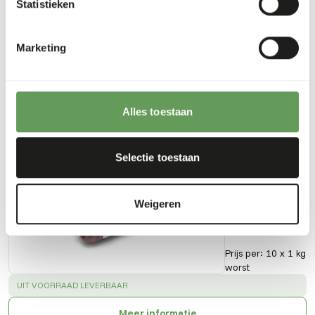
Vetgehalte
10%
Fosfor
0,38%
Statistieken
Vezelgehalte
0,2%
Energie
165
(kcal/100 g)
Marketing
Alles toestaan
Ook interessant
Selectie toestaan
KB
Complete
-
Weigeren
Sensitive
KB401
Prijs per
:
10 x 1 kg
worst
SUCCESS
:
UIT VOORRAAD LEVERBAAR
Meer informatie