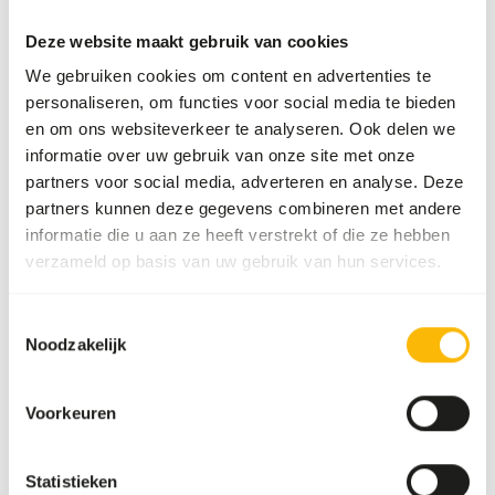
Deze website maakt gebruik van cookies
Dit product is een rauw diervoeder. Houd daarom de
hygiënevoorschriften in acht, zie
www.feed-raw-right.eu
.
We gebruiken cookies om content en advertenties te
personaliseren, om functies voor social media te bieden
en om ons websiteverkeer te analyseren. Ook delen we
informatie over uw gebruik van onze site met onze
Over dit product
partners voor social media, adverteren en analyse. Deze
partners kunnen deze gegevens combineren met andere
Meer informatie kunt u vinden op
www.kbraw.eu
.
informatie die u aan ze heeft verstrekt of die ze hebben
verzameld op basis van uw gebruik van hun services.
Analytische bestanddelen
Toestemmingsselectie
Noodzakelijk
Vocht
66%
Ruwe as
2,2%
Voorkeuren
Eiwit
19%
Calcium
0,64%
Vetgehalte
10%
Fosfor
0,38%
Statistieken