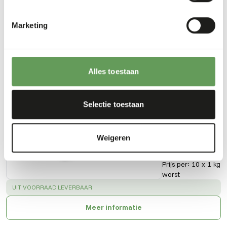
Vezelgehalte
0,2%
Energie
165
(kcal/100 g)
Marketing
Alles toestaan
Ook interessant
KB
Selectie toestaan
Complete
-
Sensitive
Weigeren
KB401
Prijs per
:
10 x 1 kg
worst
SUCCESS
:
UIT VOORRAAD LEVERBAAR
Meer informatie