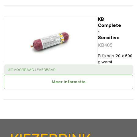
KB
Complete
-
Sensitive
KB405
Prijs per
:
20 x 500
g worst
SUCCESS
:
UIT VOORRAAD LEVERBAAR
Meer informatie