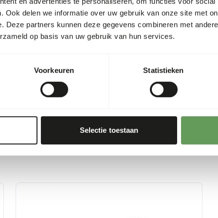
ent en advertenties te personaliseren, om functies voor social
hygiënevoorschriften in ach
0,78%
. Ook delen we informatie over uw gebruik van onze site met on
e. Deze partners kunnen deze gegevens combineren met andere i
0,61%
erzameld op basis van uw gebruik van hun services.
160
00 g)
Voorkeuren
Statistieken
Selectie toestaan