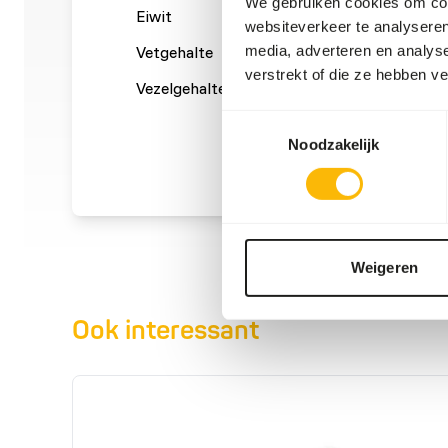
We gebruiken cookies om cont
Eiwit
16%
Calcium
websiteverkeer te analyseren
media, adverteren en analys
Vetgehalte
11%
Fosfor
verstrekt of die ze hebben v
Vezelgehalte
0,3%
Energie
(kcal/1
Toestemmingsselectie
Noodzakelijk
Weigeren
Ook interessant