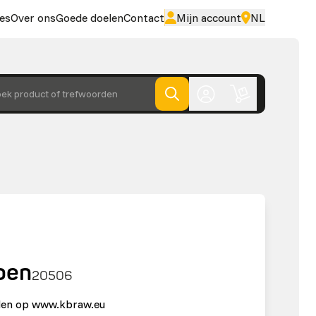
es
Over ons
Goede doelen
Contact
Mijn account
NL
ek product of trefwoorden
oen
20506
nden op www.kbraw.eu