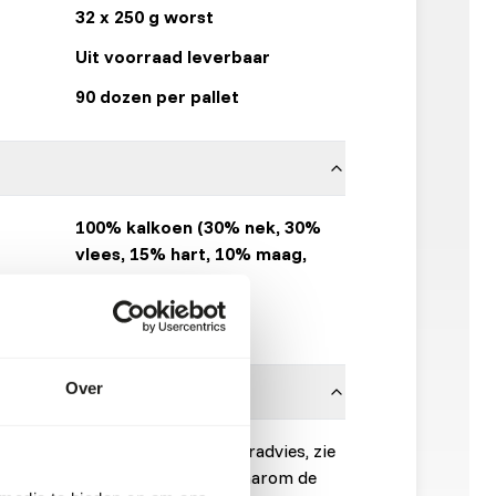
32 x 250 g worst
Uit voorraad leverbaar
90 dozen per pallet
100% kalkoen (30% nek, 30%
vlees, 15% hart, 10% maag,
10% rug, 5% lever).
KB RAW
Over
onnen is noodzakelijk. Voor voeradvies, zie
 is een rauw diervoeder. Houd daarom de