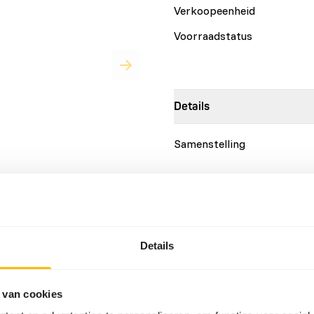
Verkoopeenheid
Voorraadstatus
Details
Samenstelling
aw.eu
Merk
Details
Voedingsadvies
Let op: Variatie met eiwitbr
 van cookies
s
3%
www.kbraw.eu
. Dit product