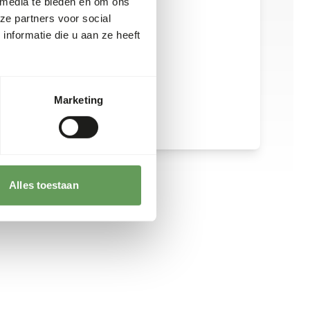
 media te bieden en om ons
t, zie
www.feed-raw-right.eu
.
ze partners voor social
nformatie die u aan ze heeft
Marketing
Alles toestaan