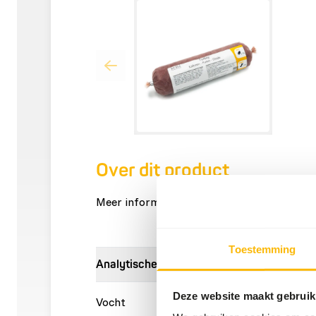
Over dit product
Meer informatie kunt u vinden op
www.kbr
Toestemming
Analytische bestanddelen
Deze website maakt gebruik
Vocht
70%
Ruwe a