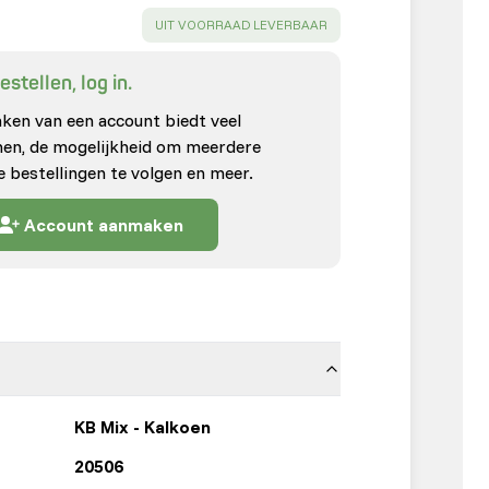
SUCCESS
:
UIT VOORRAAD LEVERBAAR
stellen, log in.
en van een account biedt veel
enen, de mogelijkheid om meerdere
e bestellingen te volgen en meer.
Account aanmaken
KB Mix - Kalkoen
20506