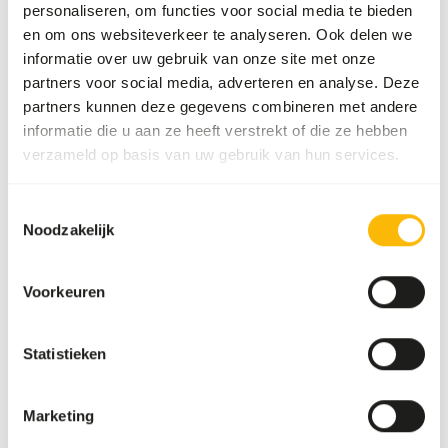
Sollicitatieformulier
personaliseren, om functies voor social media te bieden
en om ons websiteverkeer te analyseren. Ook delen we
Vacature
informatie over uw gebruik van onze site met onze
partners voor social media, adverteren en analyse. Deze
partners kunnen deze gegevens combineren met andere
informatie die u aan ze heeft verstrekt of die ze hebben
(verplicht)
Naam
*
verzameld op basis van uw gebruik van hun services.
Toestemmingsselectie
Noodzakelijk
(verplicht)
E-mailadres
*
Voorkeuren
(verplicht)
Telefoonnummer
*
Statistieken
CV
Marketing