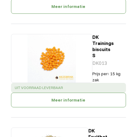
Meer informatie
DK
Trainings
biscuits
S
DK013
Prijs per
:
15 kg
zak
SUCCESS
:
UIT VOORRAAD LEVERBAAR
Meer informatie
DK
Fruitbat