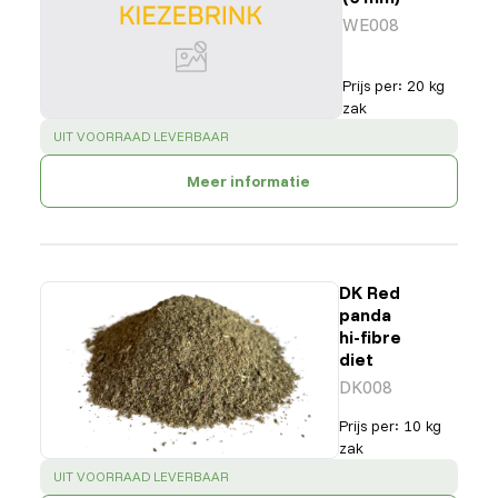
WE008
Prijs per
:
20 kg
zak
SUCCESS
:
UIT VOORRAAD LEVERBAAR
Meer informatie
DK Red
panda
hi-fibre
diet
DK008
Prijs per
:
10 kg
zak
SUCCESS
:
UIT VOORRAAD LEVERBAAR