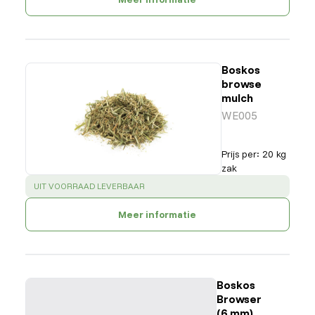
Boskos
browse
mulch
WE005
Prijs per
:
20 kg
zak
SUCCESS
:
UIT VOORRAAD LEVERBAAR
Meer informatie
Boskos
Browser
(6 mm)