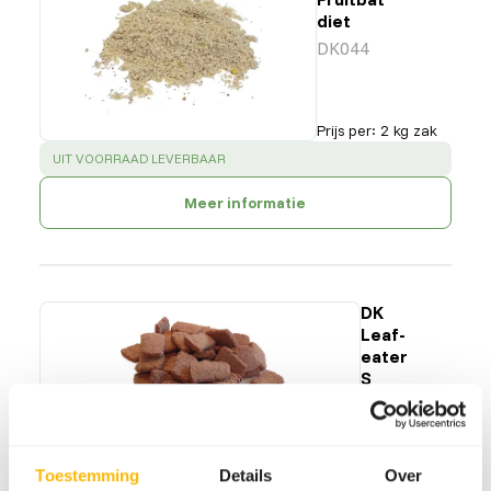
diet
DK044
Prijs per
:
2 kg zak
SUCCESS
:
UIT VOORRAAD LEVERBAAR
Meer informatie
DK
Leaf-
eater
S
DK011
Prijs per
:
15
kg zak
Toestemming
Details
Over