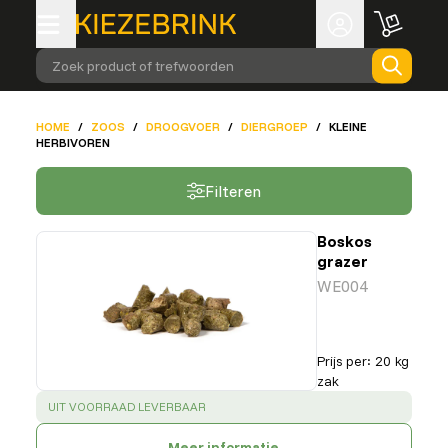
Zoek product of trefwoorden
HOME
/
ZOOS
/
DROOGVOER
/
DIERGROEP
/
KLEINE
HERBIVOREN
Filteren
Boskos
grazer
WE004
Prijs per
:
20 kg
zak
SUCCESS
:
UIT VOORRAAD LEVERBAAR
Meer informatie