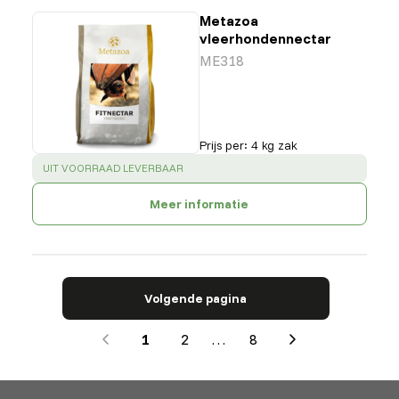
Metazoa
vleerhondennectar
ME318
Prijs per
:
4 kg zak
SUCCESS
:
UIT VOORRAAD LEVERBAAR
Meer informatie
Volgende pagina
1
2
…
8
Next