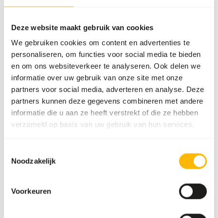
SUCCESS
:
UIT VOORRAAD LEVERBAAR
Meer informatie
Deze website maakt gebruik van cookies
We gebruiken cookies om content en advertenties te
personaliseren, om functies voor social media te bieden
en om ons websiteverkeer te analyseren. Ook delen we
DK
informatie over uw gebruik van onze site met onze
Leaf-
eater
partners voor social media, adverteren en analyse. Deze
basic
partners kunnen deze gegevens combineren met andere
DK038
informatie die u aan ze heeft verstrekt of die ze hebben
verzameld op basis van uw gebruik van hun services.
Prijs per
:
15
kg zak
SUCCESS
:
UIT VOORRAAD LEVERBAAR
Toestemmingsselectie
Noodzakelijk
Meer informatie
Voorkeuren