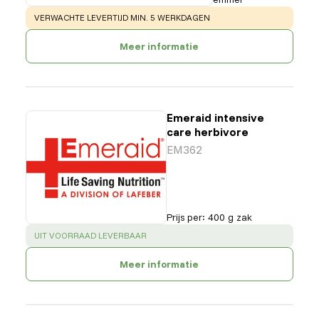
WARNING
:
VERWACHTE LEVERTIJD MIN. 5 WERKDAGEN
Meer informatie
Emeraid intensive
care herbivore
EM362
Prijs per
:
400 g zak
SUCCESS
:
UIT VOORRAAD LEVERBAAR
Meer informatie