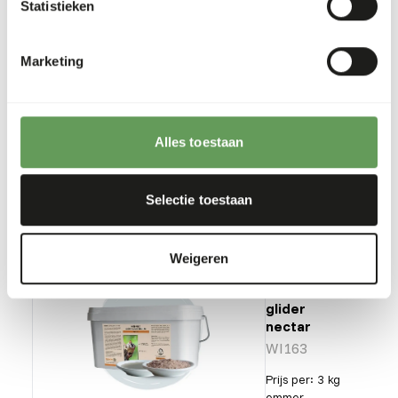
Mini
Statistieken
bird
diet
NZ139
Marketing
Prijs per
:
11,3 kg zak
Alles toestaan
ERROR
:
NIET OP VOORRAAD
Meer informatie
Selectie toestaan
Weigeren
Wisbroek
sugar
glider
nectar
WI163
Prijs per
:
3 kg
emmer