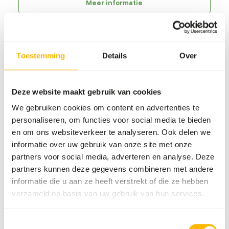
Meer informatie
Scharrelvarkenmuesli
Toestemming
Details
Over
AB529
Deze website maakt gebruik van cookies
We gebruiken cookies om content en advertenties te
personaliseren, om functies voor social media te bieden
Prijs per
:
15 kg zak
en om ons websiteverkeer te analyseren. Ook delen we
WARNING
:
VERWACHTE LEVERTIJD MIN. 5 WERKDAGEN
informatie over uw gebruik van onze site met onze
partners voor social media, adverteren en analyse. Deze
Meer informatie
partners kunnen deze gegevens combineren met andere
informatie die u aan ze heeft verstrekt of die ze hebben
verzameld op basis van uw gebruik van hun services.
Alfamix
swien
Toestemmingsselectie