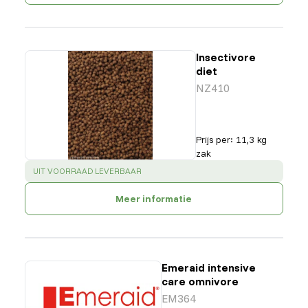
Insectivore
diet
NZ410
Prijs per
:
11,3 kg
zak
SUCCESS
:
UIT VOORRAAD LEVERBAAR
Meer informatie
Emeraid intensive
care omnivore
EM364