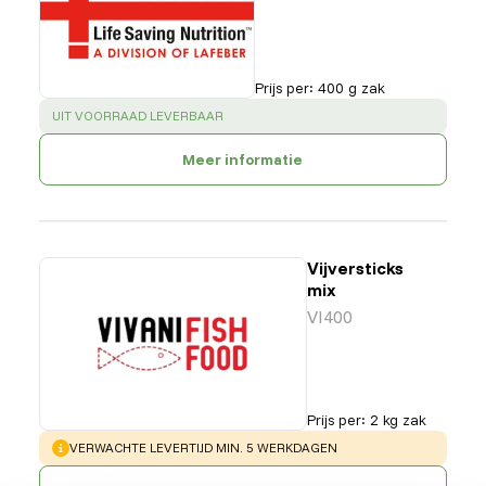
Prijs per
:
400 g zak
SUCCESS
:
UIT VOORRAAD LEVERBAAR
Meer informatie
Vijversticks
mix
VI400
Prijs per
:
2 kg zak
WARNING
:
VERWACHTE LEVERTIJD MIN. 5 WERKDAGEN