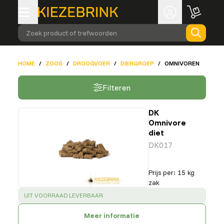
Zoek product of trefwoorden
HOME
/
ZOOS
/
DROOGVOER
/
DIERGROEP
/
OMNIVOREN
Filteren
DK
Omnivore
diet
DK017
Prijs per
:
15 kg
zak
SUCCESS
:
UIT VOORRAAD LEVERBAAR
Meer informatie