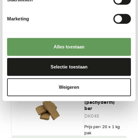
Sloth
diet
DK048
Marketing
Prijs per
:
3 kg
emmer
SUCCESS
:
Alles toestaan
UIT VOORRAAD LEVERBAAR
Meer informatie
Selectie toestaan
Weigeren
DK Large
mammal
(pachyderm)
bar
DK045
Prijs per
:
20 x 1 kg
pak