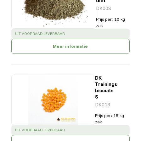
diet
DK008
Prijs per
:
10 kg
zak
SUCCESS
:
UIT VOORRAAD LEVERBAAR
Meer informatie
DK
Trainings
biscuits
S
DK013
Prijs per
:
15 kg
zak
SUCCESS
:
UIT VOORRAAD LEVERBAAR