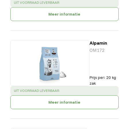
SUCCESS
:
UIT VOORRAAD LEVERBAAR
Meer informatie
Alpamin
OM172
Prijs per
:
20 kg
zak
SUCCESS
:
UIT VOORRAAD LEVERBAAR
Meer informatie