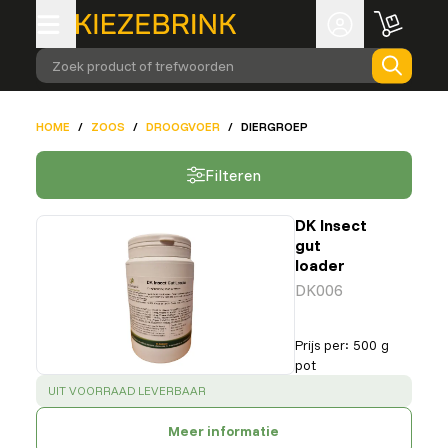
Zoek product of trefwoorden
HOME
/
ZOOS
/
DROOGVOER
/
DIERGROEP
Filteren
DK Insect
gut
loader
DK006
Prijs per
:
500 g
pot
SUCCESS
:
UIT VOORRAAD LEVERBAAR
Meer informatie