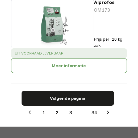
Alprofos
OM173
Prijs per
:
20 kg
zak
SUCCESS
:
UIT VOORRAAD LEVERBAAR
Meer informatie
Volgende pagina
1
2
3
…
34
Previous
Next