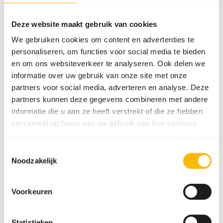
Meer informatie
Deze website maakt gebruik van cookies
We gebruiken cookies om content en advertenties te
personaliseren, om functies voor social media te bieden
DK
en om ons websiteverkeer te analyseren. Ook delen we
Fruitbat
informatie over uw gebruik van onze site met onze
diet
partners voor social media, adverteren en analyse. Deze
DK044
partners kunnen deze gegevens combineren met andere
informatie die u aan ze heeft verstrekt of die ze hebben
verzameld op basis van uw gebruik van hun services.
Prijs per
:
2 kg zak
SUCCESS
:
UIT VOORRAAD LEVERBAAR
Toestemmingsselectie
Noodzakelijk
Meer informatie
Voorkeuren
DK
Statistieken