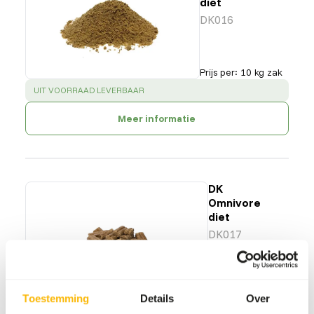
diet
DK016
Prijs per
:
10 kg zak
SUCCESS
:
UIT VOORRAAD LEVERBAAR
Meer informatie
DK
Omnivore
diet
DK017
Prijs per
:
15 kg
zak
Toestemming
Details
Over
SUCCESS
:
UIT VOORRAAD LEVERBAAR