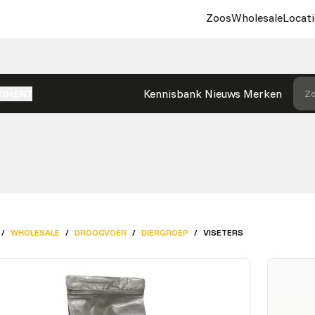
Zoos
Wholesale
Locati
Kennisbank
Nieuws
Merken
Zo
TIMENT
/
WHOLESALE
/
DROOGVOER
/
DIERGROEP
/
VISETERS