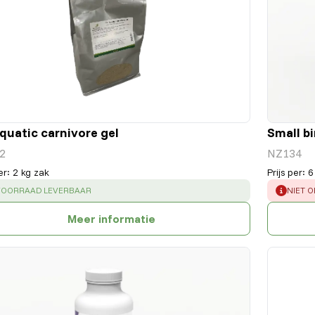
quatic carnivore gel
Small bi
2
NZ134
er
:
2 kg zak
Prijs per
:
6
CESS
:
ERROR
 VOORRAAD LEVERBAAR
NIET 
Meer informatie