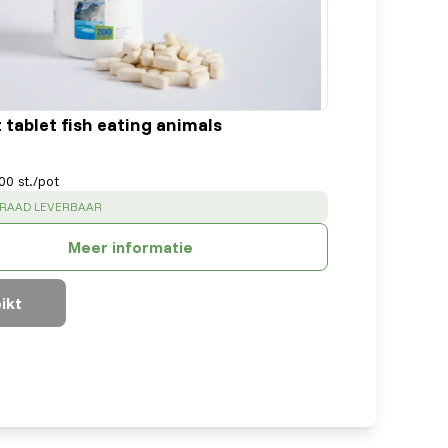
 tablet fish eating animals
00 st./pot
:
RRAAD LEVERBAAR
Meer informatie
ikt