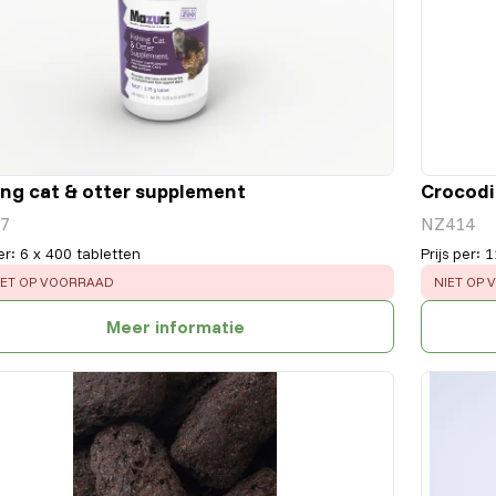
ing cat & otter supplement
Crocodil
7
NZ414
er
:
6 x 400 tabletten
Prijs per
:
1
RROR
:
ERROR
:
IET OP VOORRAAD
NIET OP
Meer informatie