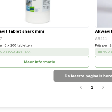
vit tablet shark mini
Akwavit
7
AB411
er
:
6 x 200 tabletten
Prijs per
:
2
CESS
:
SUCCESS
 VOORRAAD LEVERBAAR
UIT VOO
Meer informatie
De laatste pagina is bere
1