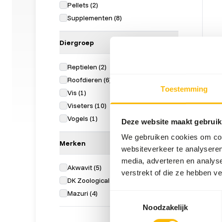
Pellets
(
2
)
Supplementen
(
8
)
Diergroep
Reptielen
(
2
)
Croc
Roofdieren
(
6
)
Toestemming
NZ41
Vis
(
1
)
Viseters
(
10
)
Prijs p
Vogels
(
1
)
ERR
NIE
Deze website maakt gebruik
We gebruiken cookies om cont
Merken
websiteverkeer te analyseren
media, adverteren en analys
Akwavit
(
5
)
verstrekt of die ze hebben v
DK Zoological
(
1
)
Mazuri
(
4
)
Toestemmingsselectie
Noodzakelijk