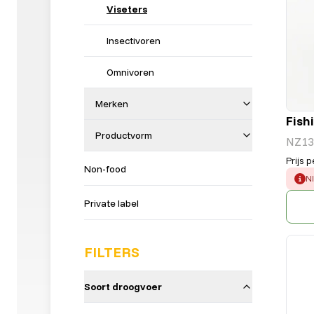
Viseters
Insectivoren
Omnivoren
Merken
Fish
Productvorm
NZ13
Prijs p
Non-food
E
N
Private label
FILTERS
Soort droogvoer