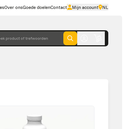
es
Over ons
Goede doelen
Contact
Mijn account
NL
ek product of trefwoorden