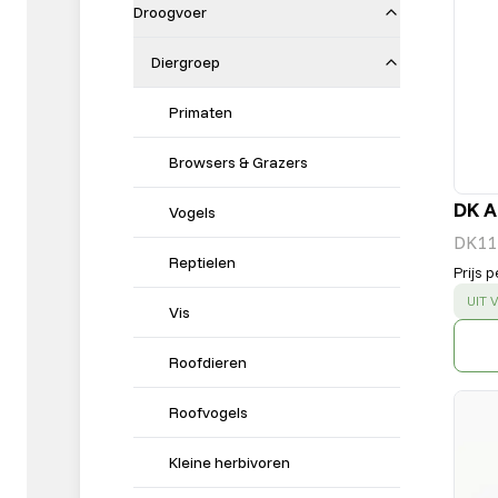
Droogvoer
Diergroep
Primaten
Browsers & Grazers
DK A
Vogels
DK11
Reptielen
Prijs p
SUC
UIT
Vis
Roofdieren
Roofvogels
Kleine herbivoren