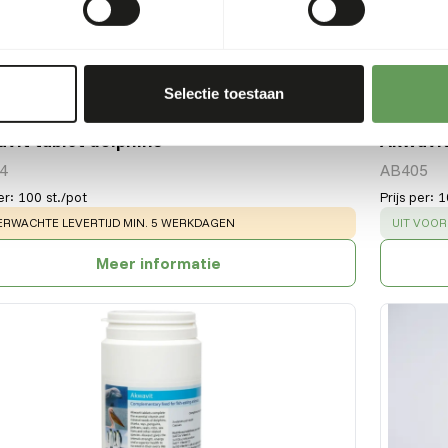
Selectie toestaan
vit tablet dolphins
Akwavit
4
AB405
er
:
100 st./pot
Prijs per
:
1
ARNING
:
SUCCESS
ERWACHTE LEVERTIJD MIN. 5 WERKDAGEN
UIT VOO
Meer informatie