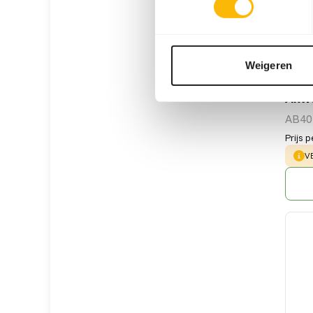
Weigeren
Akwa
AB40
Prijs p
W
V