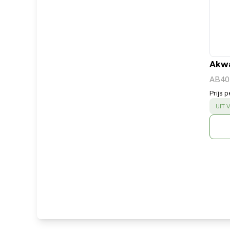
Akwa
AB40
Prijs p
SUC
UIT