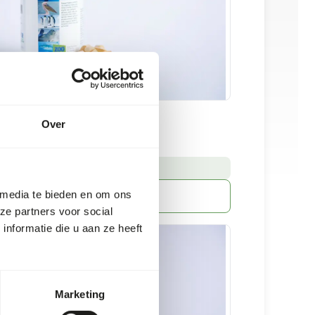
 tablet pinnipeds
Over
00 st./pot
:
RRAAD LEVERBAAR
 media te bieden en om ons
Meer informatie
ze partners voor social
nformatie die u aan ze heeft
Marketing