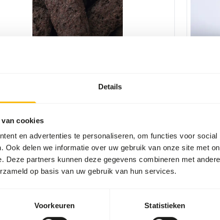
odilian diet - Large
Akwavit
Details
5
AB402
er
:
15 kg zak
Prijs per
:
1
OR
:
SUCCESS
T OP VOORRAAD
UIT VOO
 van cookies
ent en advertenties te personaliseren, om functies voor social
Meer informatie
. Ook delen we informatie over uw gebruik van onze site met on
e. Deze partners kunnen deze gegevens combineren met andere i
erzameld op basis van uw gebruik van hun services.
Voorkeuren
Statistieken